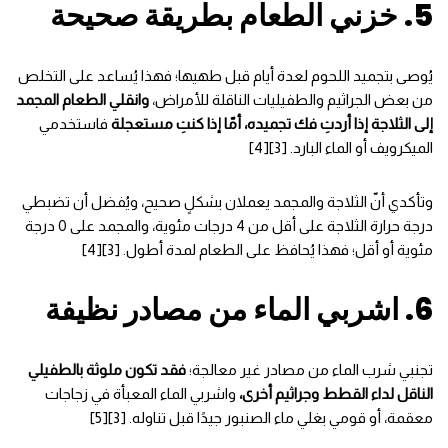
5. خزني الطعام بطريقة صحيحة
يُوصى بتجميد اللحوم لعدة أيام قبل طهيها؛ فهذا يُساعد على التخلص
من بعض الجراثيم والطفيليات الناقلة للأمراض،
وانقلي الطعام المجمد
إلى الثلاجة إذا أردتِ فك تجميده، أمّا إذا كنتِ مستعجلة
فاستخدمي
الميكرويف أو الماء البارد. [3][4]
وتأكدي أنّ الثلاجة والمجمد يعملان بشكلٍ صحيح، ويُفضل أن تضبطي
درجة حرارة الثلاجة على أقل من 4 درجات مئوية، والمجمد على 0 درجة
مئوية أو أقل؛ فهذا يُحافظ على الطعام لمدة أطول. [3][4]
6. اشربي الماء من مصادر نظيفة
تجنبي شرب الماء من مصادر غير معالجة؛
فقد تكون ملوثة بالطفيلي
الناقل لداء القطط وجراثيم أخرى،
واشربي الماء المعبأة في زجاجات
معقمة، أو قومي بغلي ماء الصنبور جيدًا قبل تناوله. [3][5]