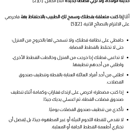
حديثة الولادة، ولا تربي قططًا جديدة
أثناء الحمل. [1][2]
أمّا
إذا كنت متعلقة بقطتك وسمح لكِ الطبيب بالاحتفاظ بها،
فاحرصي
على الالتزام بالنصائح الآتية: [2][5]
حافظي على نظافة قطتكِ، ولا تسمحي لها بالخروج من المنزل؛
حتى لا تختلط بالقطط المصابة.
لا تداعبي قطتك إذا خرجت من المنزل وخالطت القطط الأخرى،
واطلبي من أحدهم تنظيفها.
اطلبي من أحد أفراد العائلة العناية بالقطة وتنظيف صندوق
الفضلات.
إذا كنتِ مضطرة؛ احرصي على ارتداء قفازاتٍ وكمامة أثناء تنظيف
صندوق فضلات القطة، ثم اغسلي يديك جيدًا.
تأكدي من تنظيف صندوق الفضلات يوميًا.
لا تقدمي للقطة اللحوم النيئة أو غير المطهوة جيدًا، بل يُفضل أن
تختاري أطعمة القطط الجافة أو المعلبة.