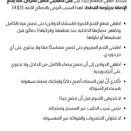
يُساعد طهي الطعام جيدًا على
قتل الطفيلي الناقل للمرض، مما يمنع
الإصابة بجرثومة القطط
، لهذا السبب التزمي بالنصائح الآتية: [3][4]
اطهي قطع اللحم الكبيرة (باستثناء الدواجن) حتى تصبح بنية بالكامل
وتظهر عصارتها الداخلية عند قطعها، واتركيها 3 دقائق قبل
تقطيعها أو تناولها.
اطبخي اللحم المفروم حتى يُصبح متماسكًا معًا ولا يحتوي على أي
جزء وردي.
اطهي الدواجن إلى أن تصبح بيضاء بالكامل من الداخل ولا تحتوي
على أجزاء وردية.
تأكدي أنّ لون السمك أصبح داكنًا ويُمكنك فصله بسهولة
باستخدام الشوكة.
لا تتذوقي اللحوم قبل أن تنضج جيدًا.
تجنبي شرب الحليب غير المبستر ومنتجاته.
لا تتناولي الخضروات والفواكه غير المغسولة.