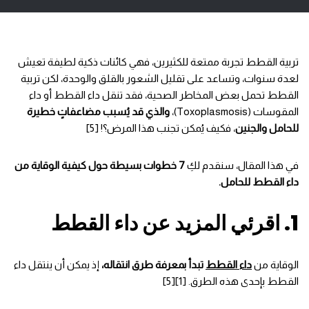
تربية القطط تجربة ممتعة للكثيرين، فهي كائنات ذكية لطيفة تعيش
لعدة سنوات، وتساعد على تقليل الشعور بالقلق والوحدة، لكن تربية
القطط تحمل بعض المخاطر الصحية، فقد تنقل داء القطط أو داء
المقوسات (Toxoplasmosis)،
والذي قد يُسبب مضاعفاتٍ خطيرة
للحامل والجنين
، فكيف يُمكن تجنب هذا المرض؟! [5]
في هذا المقال، سنقدم لكِ
7 خطوات بسيطة حول كيفية الوقاية من
داء القطط للحامل.
1. اقرئي المزيد عن داء القطط
الوقاية من
داء القطط
تبدأ بمعرفة طرق انتقاله،
إذ يمكن أن ينتقل داء
القطط بإحدى هذه الطرق. [1][5]