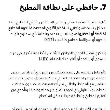
7. حافظي على نظافة المطبخ
أثناء تحضير الطعام، اغسلي وعقّمي السكاكين وألواح التقطيع جيدًا
بعد كل استخدام،
وتجنبي استخدام الألواح المخصصة للحوم لتقطيع
الفاكهة أو الخضروات،
ولا تنسي تعقيم وتنظيف أي سطوح تلوثت
باللحوم أو سوائلها بمطهرٍ مناسب. [3][4]
وتذكري فصل اللحوم والدواجن النيئة عن الأطعمة الأخرى في عربة
التسوق أو الثلاجة أو أثناء إعداد الطعام. [3][4]
كأم حامل حريصة على صحة جنينها، من الضروري أن تلتزمي بطرق
الوقاية من داء القطط، لذا اغسلي يديكِ باستمرار، وكوني حذرة عند
التعامل مع القطط، واطلبي من أحدهم تنظيف صندوق فضلات
القطط، ولا تتناولي أي لحوم نيئة أو غير مطهوة جيدًا، وتأكدي من
تعقيم المطبخ وتنظيفه جيدًا بعد كل استخدام.
استشيري الآن طبيبًا عبر موقع الطبي؛ لمعرفة المزيد من النصائح