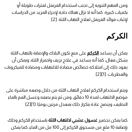
ومن المهم التنويه إلى تجنب استخدام القرنفل لفترات طويلة أو
بكميات كبيرة. كما أنه لا تزال هناك حاجة لإجراء المزيد من الدراسات
لإثبات فوائد القرنفل لعلاج التهاب اللثة. [2]
الكركم
يمكن أن يساعد
الكركم
على منع تكون البلاك والإصابة بالتهاب اللثة
بشكل فعال، كما أنه يساعد في علاج نزيف واحمرار اللثة، ويمكن أن
يعود ذلك إلى امتلاكه خصائص مضادة للالتهابات ومضادة للميكروبات
والفطريات. [1][2]
ويتم استخدام الكركم لعلاج التهاب اللثة من خلال وضعه مباشرة على
موضع الالتهاب لمدة 10 دقائق، ومن ثم يتم بصقه وغسل الفم بالماء
النظيف، وينصح عادة بتكرار ذلك بمعدل مرتين يوميًا. [1][2]
كما يمكن تحضير
غسول عشبي لالتهاب اللثة
باستخدام الكركم وذلك
بإضافة 10 ملغ من مسحوق الكركم إلى 100 مل من الماء، كما يمكن