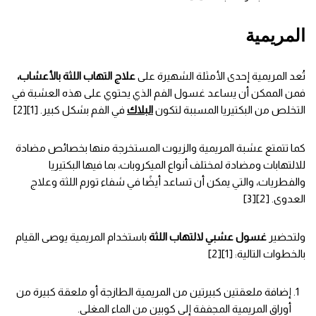
المريمية
تُعد المريمية إحدى الأمثلة الشهيرة على
علاج التهاب اللثة بالأعشاب،
فمن الممكن أن يساعد غسول الفم الذي يحتوي على هذه العشبة في
التخلص من البكتيريا المسببة لتكون
البلاك
في الفم بشكل كبير. [1][2]
كما تتمتع عشبة المريمية والزيوت المستخرجة منها بخصائص مضادة
للالتهابات ومضادة لمختلف أنواع الميكروبات، بما فيها البكتيريا
والفطريات، والتي يمكن أن تساعد أيضًا في شفاء تورم اللثة وعلاج
العدوى. [2][3]
ولتحضير
غسول عشبي لالتهاب اللثة
باستخدام المريمية يوصى القيام
بالخطوات التالية: [1][2]
إضافة ملعقتين كبيرتين من المريمية الطازجة أو ملعقة كبيرة من
أوراق المريمية المجففة إلى كوبين من الماء المغلي.