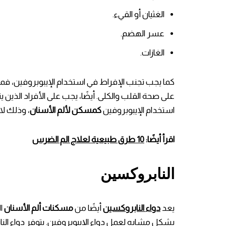
الغثيان أو القيء.
عسر الهضم.
الغازات.
كما يجب تجنب الإفراط في استخدام الإيبوبروفين، فمن
على صحة القلب والكلى. أيضًا، يجب على الأفراد الذين ي
استخدام الإيبوبروفين
كمسكن لألم الأسنان
، وذلك لاح
اقرأ أيضًا:
10 طرق طبيعية لعلاج الم الضرس
النابروكسين
يعد
دواء النابروكسين
أيضًا من
مسكنات ألم الأسنان
ا
بشكل مشابه لعمل دواء الإيبوبروفين. يتوفر دواء ال