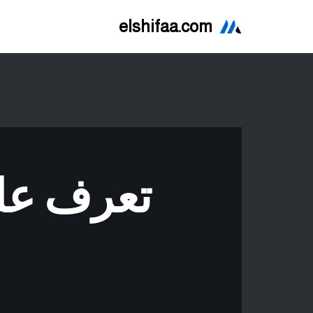
elshifaa.com
تخطى
إلى
المحتوى
تعرف عل