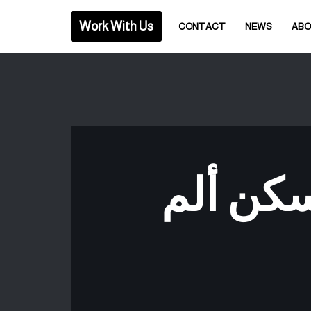
Work With Us
CONTACT
NEWS
AB
كن ألم