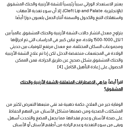
يعتبر الاستعداد الوراثي سبباً رئيسياً للشفة الأرنبية والحنك المشقوق
(بالإنجليزية: Cleft Lip and Palate)، إلا أن سوء تغذية الأمهات
واستهلاك التبغ والكحول والسمنة أثناء الحمل يلعبون دورًا أيضًا.
يتراوح معدل انتشار حالات الشفة الأرنبية والحنك المشقوق عالمياً بين
1 لكل 1000-1500 ولادة، مع تباين كبير في الدراسات التي تم اجراؤها
ومجموعات السكان المختلفة، مع معدل مرتفع للوفيات بين حديثي
الولادة في المجتمعات منخفضة الدخل، لكن إذا تم علاج الشفة الأرنبية
والحنك المشقوق بشكل صحيح عن طريق الجراحة، فمن الممكن
الحصول على إعادة التأهيل الكامل. [4]
اقرأ أيضاً:
ما هي الاضطرابات المتعلقة بالشفة الأرنبية والحنك
المشقوق؟
الوقاية خير من العلاج، حكمة ذهبية قد تقي متبعها التعرض لكثير من
المشكلات الصحية ومن ضمنها مشاكل الأسنان، من المهم الحفاظ
على صحة الأسنان وعدم فقدانها، مما يجعل المضغ والتحدث أسهل
ويقي من سوء التغذية وعدم الراحة من أطقم الأسنان أو الأسنان