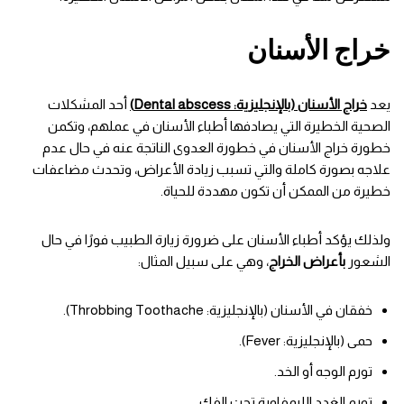
خراج الأسنان
يعد
خراج الأسنان (بالإنجليزية: Dental abscess)
أحد المشكلات
الصحية الخطيرة التي يصادفها أطباء الأسنان في عملهم، وتكمن
خطورة خراج الأسنان في خطورة العدوى الناتجة عنه في حال عدم
علاجه بصورة كاملة والتي تسبب زيادة الأعراض، وتحدث مضاعفات
خطيرة من الممكن أن تكون مهددة للحياة.
ولذلك يؤكد أطباء الأسنان على ضرورة زيارة الطبيب فورًا في حال
الشعور
بأعراض الخراج
، وهي على سبيل المثال:
خفقان في الأسنان (بالإنجليزية: Throbbing Toothache).
حمى (بالإنجليزية: Fever).
تورم الوجه أو الخد.
تورم الغدد الليمفاوية تحت الفك.