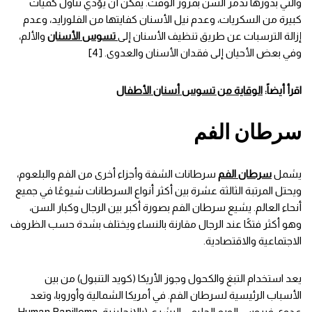
والتي بدورها تدمر السن بمرور الوقت. يمكن أن يؤدي تناول كميات
كبيرة من السكريات، وعدم نيل الأسنان كفايتها من الفلورايد، وعدم
إزالة الترسبات عن طريق تنظيف الأسنان إلى
تسوس الأسنان
والألم،
وفي بعض الأحيان إلى فقدان الأسنان والعدوى. [4]
اقرأ أيضاً:
الوقاية من تسوس أسنان الأطفال
سرطان الفم
يشمل
سرطان الفم
سرطانات الشفة وأجزاء أخرى من الفم والبلعوم،
ويحتل المرتبة الثالثة عشرة بين أكثر أنواع السرطانات شيوعًا في جميع
أنحاء العالم. يشيع سرطان الفم بصورة أكبر بين الرجال وكبار السن،
وهو أكثر فتكًا عند الرجال مقارنة بالنساء ويختلف بشدة حسب الظروف
الاجتماعية والاقتصادية.
يعد استخدام التبغ والكحول وجوز الأريكا (كويد التنبول) من بين
الأسباب الرئيسية لسرطان الفم. في أمريكا الشمالية وأوروبا، وتعد
عدوى فيروس الورم الحليمي البشري (بالإنجليزية: Human Papilloma