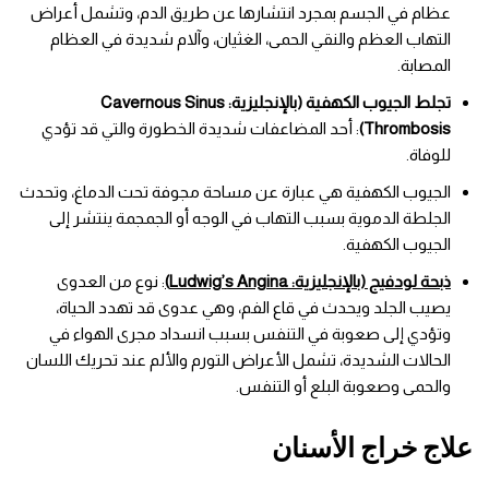
عظام في الجسم بمجرد انتشارها عن طريق الدم، وتشمل أعراض
التهاب العظم والنقي الحمى، الغثيان، وآلام شديدة في العظام
المصابة.
تجلط الجيوب الكهفية (بالإنجليزية: Cavernous Sinus
Thrombosis)
: أحد المضاعفات شديدة الخطورة والتي قد تؤدي
للوفاة.
الجيوب الكهفية هي عبارة عن مساحة مجوفة تحت الدماغ، وتحدث
الجلطة الدموية بسبب التهاب في الوجه أو الجمجمة ينتشر إلى
الجيوب الكهفية.
ذبحة لودفيج (بالإنجليزية: Ludwig’s Angina)
: نوع من العدوى
يصيب الجلد ويحدث في قاع الفم، وهي عدوى قد تهدد الحياة،
وتؤدي إلى صعوبة في التنفس بسبب انسداد مجرى الهواء في
الحالات الشديدة، تشمل الأعراض التورم والألم عند تحريك اللسان
والحمى وصعوبة البلع أو التنفس.
علاج خراج الأسنان