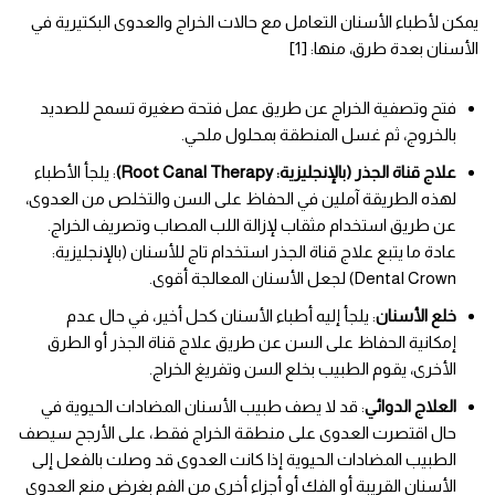
يمكن لأطباء الأسنان التعامل مع حالات الخراج والعدوى البكتيرية في
الأسنان بعدة طرق، منها: [1]
فتح وتصفية الخراج عن طريق عمل فتحة صغيرة تسمح للصديد
بالخروج، ثم غسل المنطقة بمحلول ملحي.
علاج قناة الجذر (بالإنجليزية: Root Canal Therapy)
: يلجأ الأطباء
لهذه الطريقة آملين في الحفاظ على السن والتخلص من العدوى،
عن طريق استخدام مثقاب لإزالة اللب المصاب وتصريف الخراج.
عادة ما يتبع علاج قناة الجذر استخدام تاج للأسنان (بالإنجليزية:
Dental Crown) لجعل الأسنان المعالجة أقوى.
خلع الأسنان
: يلجأ إليه أطباء الأسنان كحل أخير، في حال عدم
إمكانية الحفاظ على السن عن طريق علاج قناة الجذر أو الطرق
الأخرى، يقوم الطبيب بخلع السن وتفريغ الخراج.
العلاج الدوائي
: قد لا يصف طبيب الأسنان المضادات الحيوية في
حال اقتصرت العدوى على منطقة الخراج فقط، على الأرجح سيصف
الطبيب المضادات الحيوية إذا كانت العدوى قد وصلت بالفعل إلى
الأسنان القريبة أو الفك أو أجزاء أخرى من الفم بغرض منع العدوى