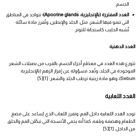
الجسم.
الغدد المفترزة (بالإنجليزية: Apocrine glands)؛
تتواجد في المناطق
التي تنمو فيها الشعر، مثل: الجلد والإبطين، وتُفرز مادة سائلة
تُشبه الحليب كاستجابة للتوتر.
الغدد الدهنية
تتوزع هذه الغدد في معظم أجزاء الجسم، بالقرب من بصيلات الشعر
الموجودة في الجلد، وتُعد مسؤولة عن إفراز الزهم (بالإنجليزية:
Sebum)، وهو مادة زيتية ترطب الجلد والشعر. [1][5]
الغدد اللعابية
توجد الغدد اللعابية داخل الفم، وتفرز اللعاب الذي يُساعد على مضغ
الطعام وهضمه وبلعه، كما أنه يحمي الأنسجة التي تبطّن الفم والحلق
من الداخل. [1][5]