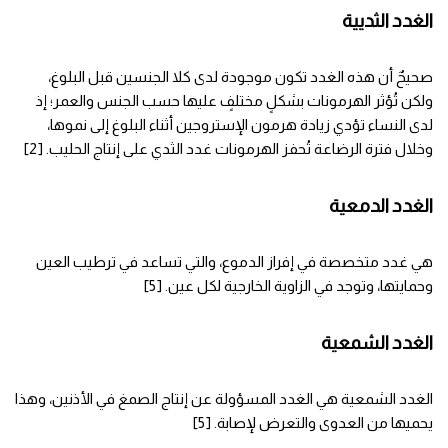
الغدد الثديية
صحيحٌ أن هذه الغدد تكون موجودة لدى كلا الجنسين قبل البلوغ،
ولكن تُؤثر الهرمونات بشكلٍ مختلفٍ عليها حسب الجنس والعمر؛ إذ
لدى النساء تؤدي زيادة هرمون الإستروجين أثناء البلوغ إلى نموها،
وخلال فترة الرضاعة تُحفز الهرمونات غدد الثدي على إنتاج الحليب. [2]
الغدد الدمعية
هي غدد متخصصة في إفراز الدموع، والتي تساعد في ترطيب العين
وحمايتها، وتوجد في الزاوية الخارجية لكل عين. [5]
الغدد الشمعية
الغدد الشمعية هي الغدد المسؤولة عن إنتاج الصمغ في الأذنين، وهذا
يحميها من العدوى والتعرض لإصابة. [5]