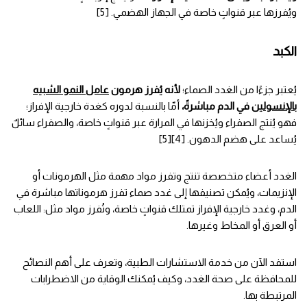
ويُفرزها عبر قنواتٍ خاصة في الجهاز الهضمي. [5]
الكبد
يُعتبر جزءًا من الغدد الصماء؛
لأنه يُفرز هرمون
عامل النمو الشبيه
بالإنسولين
في الدم مباشرةً،
أمّا بالنسبة لدوره كغدة خارجية الإفراز؛
فهو يُنتج الصفراء ويُخزنها في المرارة عبر قنواتٍ خاصة، والصفراء سائلٌ
يُساعد على هضم الدهون. [4][5]
الغدد أعضاء متخصصة تنتج وتفرز مواد مهمة مثل الهرمونات أو
الإنزيمات، ويُمكن تصنيفها إلى غدد صماء تفرز هرموناتها مباشرة في
الدم، وغدد خارجية الإفراز تمتلك قنواتٍ خاصة، وتُفرز مواد مثل: اللعاب
أو العرق أو المخاط وغيرها.
استفد الآن من خدمة الاستشارات الطبية، وتعرف على أهم النصائح
للمحافظة على صحة الغدد، وكيف يُمكنك الوقاية من الاضطرابات
المرتبطة بها.