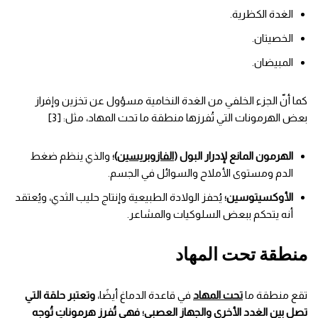
الغدة الكظرية.
الخصيتان.
المبيضان.
كما أنّ الجزء الخلفي من الغدة النخامية مسؤول عن تخزين وإفراز
بعض الهرمونات التي تُفرزها منطقة ما تحت المهاد، مثل: [3]
الهرمون المانع لإدرار البول (
الفازوبريسين
)؛
والذي ينظم ضغط
الدم ومستوى الأملاح والسوائل في الجسم.
الأوكسيتوسين؛
يُحفز الولادة الطبيعية وإنتاج حليب الثدي، ويُعتقد
أنه يتحكم ببعض السلوكيات والمشاعر.
منطقة تحت المهاد
تقع منطقة ما
تحت المهاد
في قاعدة الدماغ أيضًا،
وتعتبر حلقة التي
تصل بين الغدد الأخرى والجهاز العصبي؛ فهي تُفرز هرموناتٍ تُوجه