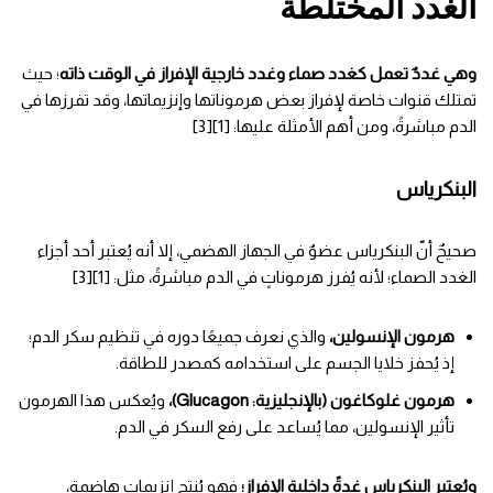
الغدد المختلطة
وهي غددٌ تعمل كغدد صماء وغدد خارجية الإفراز في الوقت ذاته
؛ حيث
تمتلك قنوات خاصة لإفراز بعض هرموناتها وإنزيماتها، وقد تفرزها في
الدم مباشرةً، ومن أهم الأمثلة عليها: [1][3]
البنكرياس
صحيحٌ أنّ البنكرياس عضوٌ في الجهاز الهضمي، إلا أنه يُعتبر أحد أجزاء
الغدد الصماء؛ لأنه يُفرز هرموناتٍ في الدم مباشرةً، مثل: [1][3]
هرمون الإنسولين،
والذي نعرف جميعًا دوره في تنظيم سكر الدم؛
إذ يُحفز خلايا الجسم على استخدامه كمصدر للطاقة.
هرمون غلوكاغون (بالإنجليزية: Glucagon)‏،
ويُعكس هذا الهرمون
تأثير الإنسولين، مما يُساعد على رفع السكر في الدم.
ويُعتبر البنكرياس غدةً داخلية الإفراز؛
فهو يُنتج إنزيماتٍ هاضمة،