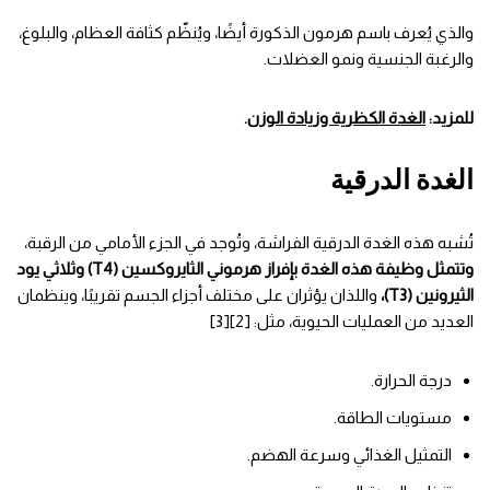
والذي يُعرف باسم هرمون الذكورة أيضًا، ويُنظّم كثافة العظام، والبلوغ،
والرغبة الجنسية ونمو العضلات.
للمزيد:
الغدة الكظرية وزيادة الوزن
.
الغدة الدرقية
تُشبه هذه الغدة الدرقية الفراشة، وتُوجد في الجزء الأمامي من الرقبة،
وتتمثل وظيفة هذه الغدة بإفراز هرموني الثايروكسين (T4) وثلاثي يود
الثيرونين (T3)،
واللذان يؤثران على مختلف أجزاء الجسم تقريبًا، وينظمان
العديد من العمليات الحيوية، مثل: [2][3]
درجة الحرارة.
مستويات الطاقة.
التمثيل الغذائي وسرعة الهضم.