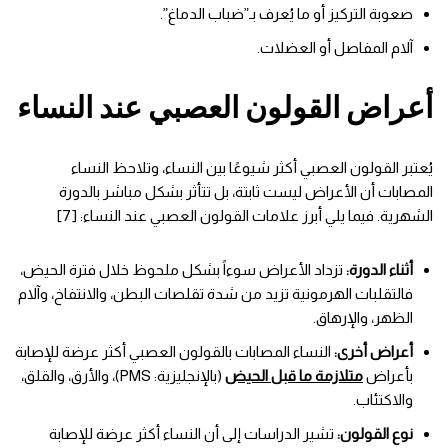
صعوبة التركيز أو ما يُعرف بـ”ضباب الدماغ”.
آلام المفاصل أو العضلات.
أعراض القولون العصبي عند النساء
يُعتبر القولون العصبي أكثر شيوعًا بين النساء، وتلاحظ النساء
المصابات أن الأعراض ليست ثابتة، بل تتأثر بشكل مباشر بالدورة
الشهرية. فيما يلي أبرز علامات القولون العصبي عند النساء: [7]
أثناء الدورة:
تزداد الأعراض سوءاً بشكل ملحوظ خلال فترة الحيض،
فالتقلبات الهرمونية تزيد من شدة تقلصات البطن، والانتفاخ، وآلام
الظهر، والإرهاق.
أعراض أخرى:
النساء المصابات بالقولون العصبي أكثر عرضة للإصابة
بأعراض
متلازمة ما قبل الحيض
(بالإنجليزية: PMS)، والأرق، والقلق،
والاكتئاب.
نوع القولون:
تشير الدراسات إلى أن النساء أكثر عرضة للإصابة