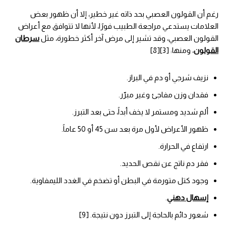
رغم أن القولون العصبي بحد ذاته غير خطير، إلا أن ظهور بعض
العلامات يستدعي مراجعة الطبيب فورًا، لأنها لا تتوافق مع أعراض
القولون العصبي، وقد تشير إلى مرض آخر أكثر خطورة، مثل
سرطان
القولون
، ومنها: [3][8]
نزيف شرجي أو دم في البراز.
فقدان وزن مفاجئ وغير مبرّر.
ألم شديد ومستمر لا يخف أبداً، حتى بعد التبرز.
ظهور الأعراض لأول مرة بعد سن 45 أو 50 عاماً.
ارتفاع في الحرارة.
فقر دم ناتج عن نقص الحديد.
وجود كتل متورمة في البطن أو تضخم في الغدد الليمفاوية.
إسهال دهني
.
شعور دائم بالحاجة إلى التبرز دون نتيجة. [9]