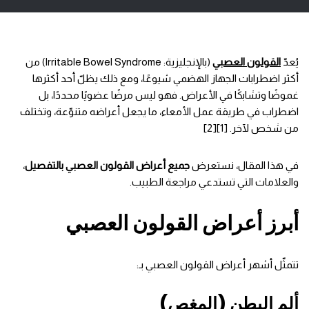
يُعدّ
القولون العصبي
(بالإنجليزية: Irritable Bowel Syndrome) من
أكثر اضطرابات الجهاز الهضمي شيوعًا، ومع ذلك يظلّ أحد أكثرها
غموضًا وتشابكًا في الأعراض. فهو ليس مرضًا عضويًا محددًا، بل
اضطراب في طريقة عمل الأمعاء، ما يجعل أعراضه متنوّعة، وتختلف
من شخص لآخر. [1][2]
في هذا المقال، نستعرض
جميع أعراض القولون العصبي بالتفصيل
،
والعلامات التي تستدعي مراجعة الطبيب.
أبرز أعراض القولون العصبي
تتمثّل أشهر أعراض القولون العصبي بـ:
ألم البطن (المغص)