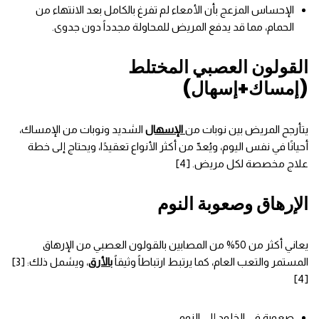
الإحساس المزعج بأن الأمعاء لم تفرغ بالكامل بعد الانتهاء من
الحمام، مما قد يدفع المريض للمحاولة مجدداً دون جدوى.
القولون العصبي المختلط
(إمساك+إسهال)
يتأرجح المريض بين نوبات من
الإسهال
الشديد ونوبات من الإمساك،
أحيانًا في نفس اليوم، ويُعدّ من أكثر الأنواع تعقيدًا، ويحتاج إلى خطة
علاج مخصصة لكل مريض. [4]
الإرهاق وصعوبة النوم
يعاني أكثر من 50% من المصابين بالقولون العصبي من الإرهاق
المستمر والتعب العام، كما يرتبط ارتباطاً وثيقاً
بالأرق
، ويشمل ذلك: [3]
[4]
صعوبة في الخلود إلى النوم.