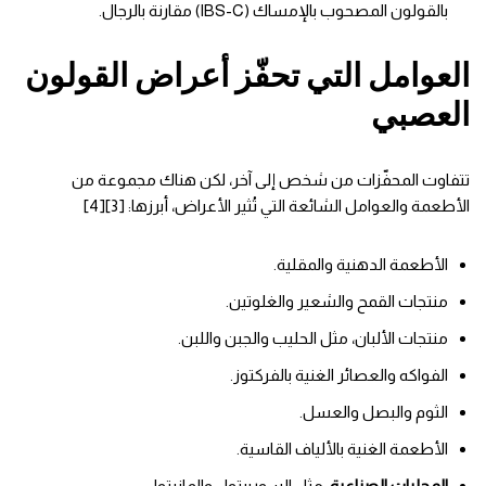
بالقولون المصحوب بالإمساك (IBS-C) مقارنة بالرجال.
العوامل التي تحفّز أعراض القولون
العصبي
تتفاوت المحفّزات من شخص إلى آخر، لكن هناك مجموعة من
الأطعمة والعوامل الشائعة التي تُثير الأعراض، أبرزها: [3][4]
الأطعمة الدهنية والمقلية.
منتجات القمح والشعير والغلوتين.
منتجات الألبان، مثل الحليب والجبن واللبن.
الفواكه والعصائر الغنية بالفركتوز.
الثوم والبصل والعسل.
الأطعمة الغنية بالألياف القاسية.
المحليات الصناعية
، مثل السوربيتول والمانيتول.