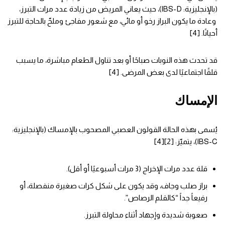
(بالإنجليزية: IBS-D)، حيث يعاني المريض من زيادة عدد مرات التبرز،
وعادة ما يكون البراز رخو أو مائي، مع شعور مفاجئ وملحّ بالحاجة للتبرز
أحيانًا. [4]
قد تحدث هذه النوبات صباحًا أو بعد تناول الطعام مباشرة، ما يسبب
قلقًا اجتماعيًا لدى بعض المرضى. [4]
الإمساك
يُسمى بهذه الحالة القولون العصبي المصحوب بالإمساك (بالإنجليزية:
IBS-C)، يتميّز: [2][4]
قلة عدد مرات الإخراج (3 مرات أسبوعيًا أو أقل).
براز صلب وجاف، وقد يكون على شكل كرات صغيرة منفصلة، أو
رفيعاً جداً “كالقلم الرصاص”.
صعوبة شديدة وإجهاد أثناء محاولة التبرز.