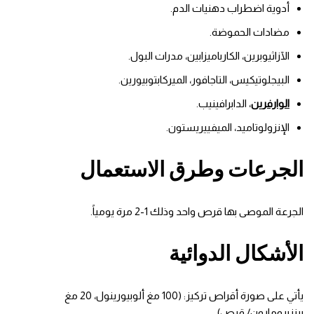
أدوية اضطراب دهنيات الدم.
مضادات الحموضة.
الآزاثيوبرين، الكارباميزابين، مدرات البول.
البيجلوتيكيس، التاجافور، الميركابتوبيورين.
الوارفرين
، الدابرافينيب.
الإنزولوتاميد، الميفييريستون.
الجرعات وطرق الاستعمال
الجرعة الموصى بها قرص واحد وذلك 1-2 مرة يومياً.
الأشكال الدوائية
يأتي على صورة أقراص تركيز: (100 مغ ألوبيورينول، 20 مغ
بينزبرومارون/ قرص).