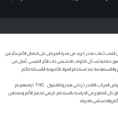
لقنب ( نبات مخدر ) يزيد من قدرة المريض على احتمال الألم بدلاً من
ور دماغية ثبت أن مُكونات الحشيش ذات الأثر النفسي تُقلل من
لمُستهدفة عند استخدام المواد الأفيوينة المُسكنة للألم .
اشتملت الدراسة على 12 رجلاً وتم اعطائهم 15 مغ من أقراص المركب المُخدر ( رباعي هيدروكانابينول THC ) ومنهم تم
ساق كل مُتطوع في الدراسة بمُستحضر كريمي لتحفيز الألم وبنمطين
ألم والاحساس بالحرقة .