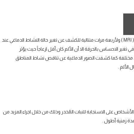
خضع كل مُتطوع لمسح باستخدام الرنين المغناطيسي ( MRI ) ولأربعة مرات متتالية للكشف عن تغير حالة النشاط الدماغي عند
دة الألم وثبت ان مركب ( THC ) لم يؤثر في تغير الاحساس بالحرقة الا أن الألم كان أقل ازعاجاً حيث يؤثر
رق مختلفة كما كشفت الصور الدماغية عن تناقص نشاط المناطق
 الألم .
رة الأشخاص على الاستجابة للنبات المُخدر وذلك من خلال اجراء المزيد من
مدة زمنية أطول .