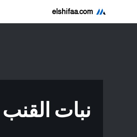
elshifaa.com
تخطى
إلى
المحتوى
نبات القنب 