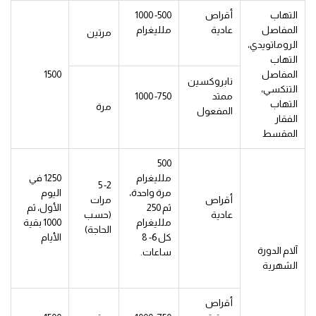
التهاب
أقراص
500- 1000
المفاصل
عادية
ملليغرام
مرتين
الروماتويدي،
التهاب
المفاصل
1500
نابروكسين
التنكسي،
ممتد
750- 1000
التهاب
مرة
المفعول
الفقار
المقسط
500
ملليغرام
1250 في
2- 5
مرة واحدة،
اليوم
أقراص
مرات
ثم 250
الأول، ثم
عادية
(حسب
ملليغرام
1000 بقية
الحاجة)
كل 6- 8
الأيام
آلام الدورة
ساعات.
الشهرية
أقراص