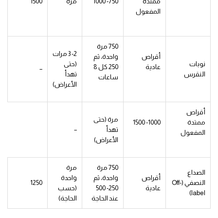
ممتدة
750- 1000
مرة
1500
المفعول
750 مرة
2- 3 مرات
أقراص
واحدة، ثم
نوبات
(حتى
عادية
250 كل 8
–
النقرس
تهدأ
ساعات
الأعراض)
أقراص
مرة (حتى
ممتدة
1000- 1500
تهدأ
–
المفعول
الأعراض)
750 مرة
مرة
الصداع
أقراص
واحدة، ثم
واحدة
النصفي (Off-
1250
عادية
250- 500
(حسب
label)
عند الحاجة
الحاجة)