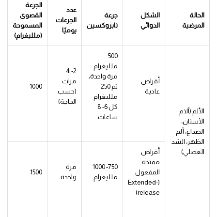
الجرعة
عدد
الحالة
الشكل
جرعة
القصوى
الجرعات
المرضية
الدوائي
نابروكسين
المسموحة
يوميًا
(ملليغرام)
500
ملليغرام
2- 4
مرة واحدة،
أقراص
مرات
ثم 250
1000
عادية
(حسب
ملليغرام
الحاجة)
كل 6- 8
الألم (آلام
ساعات.
الأسنان،
الصداع، ألم
الظهر، الشد
العضلي)
أقراص
ممتدة
750- 1000
مرة
المفعول
1500
ملليغرام
واحدة
(Extended-
release)