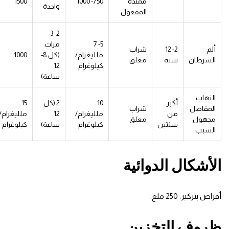
ممتدة
750- 1000
1500
واحدة
المفعول
2- 3
5- 7
مرات
ألم
2- 12
شراب
ملليغرام/
(كل 8-
1000
السرطان
سنة
معلق
كيلوغرام
12
ساعة)
التهاب
أكبر
10
2 (كل
15
المفاصل
شراب
من
ملليغرام/
12
ملليغرام/
مجهول
معلق
سنتين
كيلوغرام
ساعة)
كيلوغرام
السبب
الأشكال الدوائية
أقراص بتركيز: 250 ملغ.
ظروف التخزين