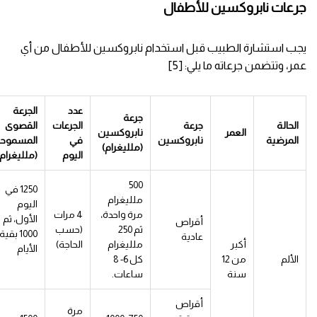
جرعات نابروكسين للأطفال
يجب استشارة الطبيب قبل استخدام نابروكسين للأطفال من أي
عمر، وتتضمن جرعاته ما يلي: [5]
عدد
الجرعة
جرعة
الحالة
جرعة
الجرعات
القصوى
العمر
نابروكسين
المرضية
نابروكسين
في
المسموح
(ملليغرام)
اليوم
(ملليغرام)
500
1250 في
ملليغرام
اليوم
مرة واحدة،
4 مرات
الأول، ثم
أقراص
ثم 250
(حسب
1000 بقية
عادية
أكبر
ملليغرام
الحاجة)
الأيام
الألم
من 12
كل 6- 8
سنة
ساعات.
أقراص
مرة