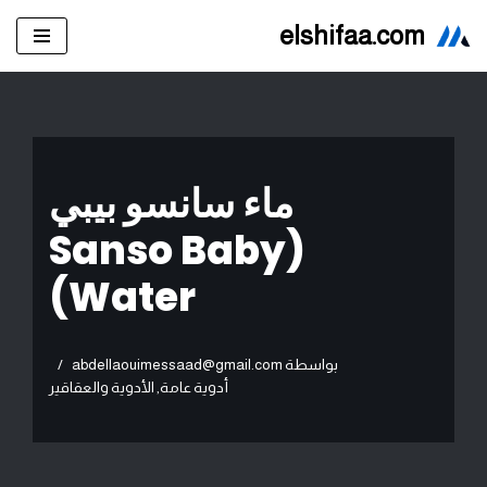
elshifaa.com
تخطى
إلى
المحتوى
ماء سانسو بيبي
(Sanso Baby
Water)
بواسطة
abdellaouimessaad@gmail.com
أدوية عامة
,
الأدوية والعقاقير