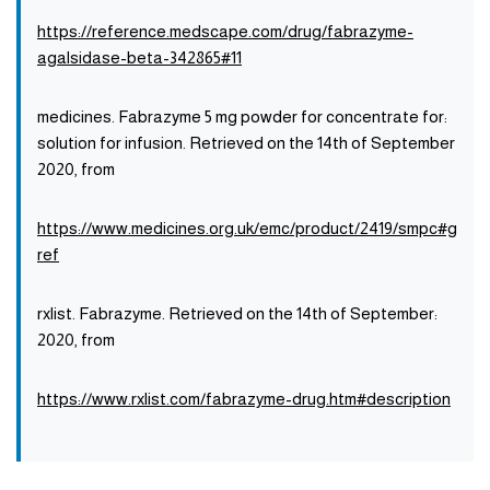
https://reference.medscape.com/drug/fabrazyme-
agalsidase-beta-342865#11
:medicines. Fabrazyme 5 mg powder for concentrate for
solution for infusion. Retrieved on the 14th of September
2020, from
https://www.medicines.org.uk/emc/product/2419/smpc#g
ref
:rxlist. Fabrazyme. Retrieved on the 14th of September
2020, from
https://www.rxlist.com/fabrazyme-drug.htm#description