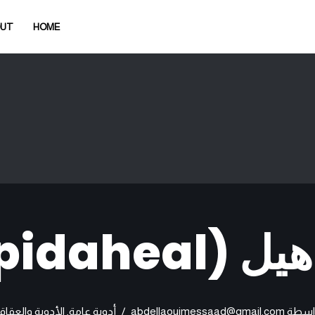
OUT
HOME
Rapidaheal)
اسطة
abdellaouimessaad@gmail.com
أدوية عامة
,
الأدوية والعقاق