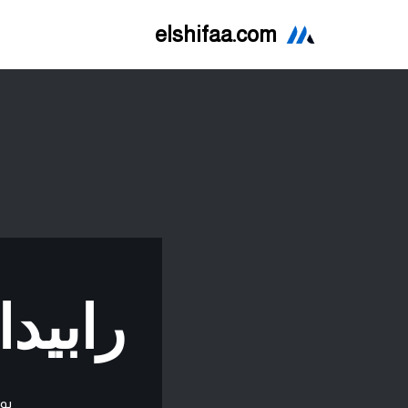
elshifaa.com
تخطى
إلى
المحتوى
رابيداهيل (
بو