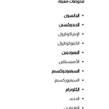
فحوصات معينة:
الدابسون
.
الديجوكسين
.
الإيتراكونازول.
الكيتوكونازول.
النيموديبين
.
الأمبيسيللين.
السيفبودوكسيم
.
السيفيوركسيم.
الكلوبرام
.
الحديد.
الوارفارين.