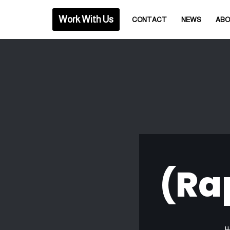
Work With Us
CONTACT
NEWS
AB
ير