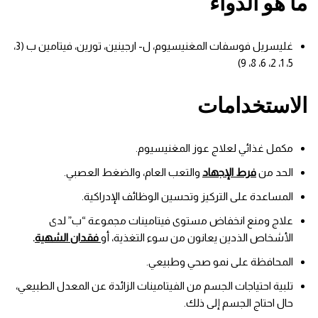
ما هو الدواء
غليسريل فوسفات المغنيسيوم، ل- ارجينين، تورين، فيتامين ب (3،
5، 1، 2، 6، 8، 9)
الاستخدامات
مكمل غذائي لعلاج عوز المغنيسيوم.
الحد من
فرط الإجهاد
والتعب العام، والضغط العصبي.
المساعدة على التركيز وتحسين الوظائف الإدراكية.
علاج ومنع انخفاض مستوى فيتامينات مجموعة “ب” لدى
الأشخاص الذدين يعانون من سوء التغذية، أو
فقدان الشهية
.
المحافظة على نمو صحي وطبيعي.
تلبية احتياجات الجسم من الفيتامينات الزائدة عن المعدل الطبيعي،
حال احتاج الجسم إلى ذلك.