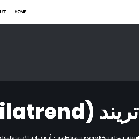
OUT
HOME
ند (Dilatrend)
اسطة
abdellaouimessaad@gmail.com
أدوية عامة
,
الأدوية والعقاق