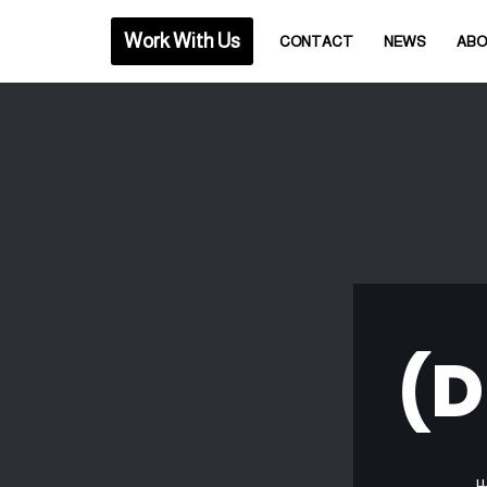
Work With Us
CONTACT
NEWS
AB
ير