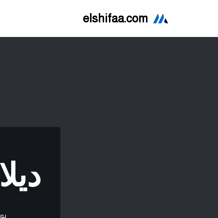
elshifaa.com
تخطى
إلى
المحتوى
ديلاتري
بو