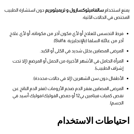
يمنع استخدام
سالفاميثوكسازول و تريميثوبريم
دون استشارة الطبيب
المختص في الحالات الآتية:
فرط التحسس للعلاج أو لأي مكون آخر من مكوناته، أو لأي علاج
آخر من عائلة السلفا (بالإنجليزية: Sulfa).
المرضى المصابين بخلل شديد في الكلى أو الكبد.
المرأة الحامل في الأشهر الأخيرة من الحمل أو المرضع (إلا تحت
إشراف الطبيب).
الأطفال دون سن الشهرين (إلا في حالات محددة).
المرضى المصابين بفقر الدم ضخم الأرومات (فقر الدم الناتج عن
نقص كميات فيتامين بي12 أو حمض الفوليك/فوليك أسيد في
الجسم).
احتياطات الاستخدام