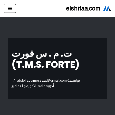
elshifaa.com
تخطى
إلى
المحتوى
ت. م . س فورت
(T.M.S. FORTE)
بواسطة
abdellaouimessaad@gmail.com
أدوية عامة
,
الأدوية والعقاقير