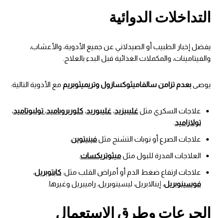
التداخلات الدوائية
يفضل إخبار الطبيب أو الصيدلاني عن جميع الأدوية، والأعشاب،
والفيتامينات، والمكملات الغذائية قبل البدء بالعلاج.
يوصى
بعدم تزامن سالفاميثوكسازول وتريميثوبريم
مع الأدوية التالية:
علاجات السكري مثل
غليبيزيد
،
غليبوريد
،
كلوربروباميد
،
تولبوتاميد
،
تولازاميد
.
علاجات الصرع أو نوبات التشنج مثل
فينيتوين
.
العلاجات المدرة للبول مثل
ميثوتريكسات
.
علاجات ارتفاع ضغط الدم أو أمراض القلب مثل:
كابتوبريل
،
فوسينوبريل
، إينالابريل، ليسينوبريل، راميبريل وغيرها.
الجرعات وطرق الاستعمال