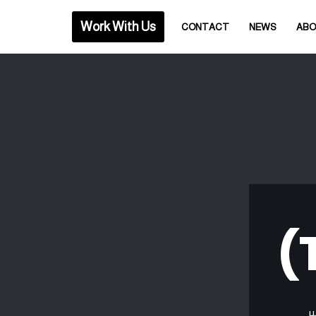
Work With Us
CONTACT
NEWS
AB
ير