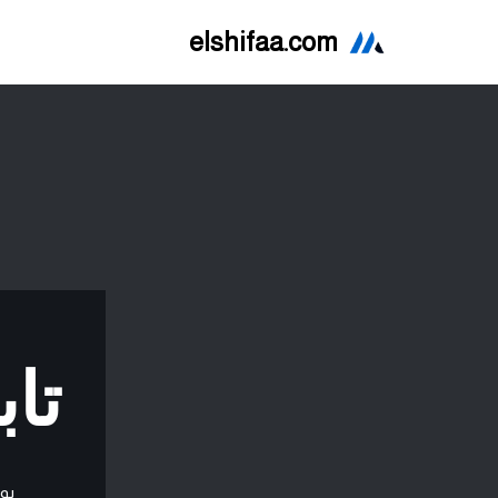
elshifaa.com
تخطى
إلى
المحتوى
تابلو
بو