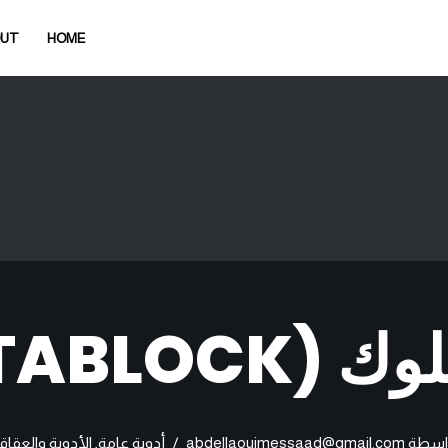
OUT
HOME
ك (TABLOCK)
اسطة
abdellaouimessaad@gmail.com
أدوية عامة
,
الأدوية والعقاق