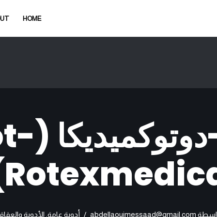
OUT
HOME
ب 12 دي
Rotexmedica
اسطة
abdellaouimessaad@gmail.com
أدوية عامة
,
الأدوية والعقاق