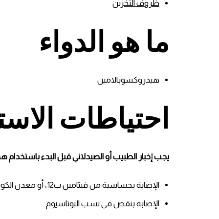
ظروف التخزين
ما هو الدواء
هيدروكسوبالامين
احتياطات الاست
يجب إخبار الطبيب أو الصيدلاني قبل البدء باستخدام هذا ا
الإصابة بحساسية من فيتامين ب12، أو معدن الكوبالت، أو ايّ من مكوناته الغير فعالة.
الإصابة بنقص في نسب البوتاسيوم.