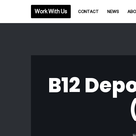
Work With Us
CONTACT
NEWS
AB
بتو-دوتوكميديكا (B12 Depot-
ير