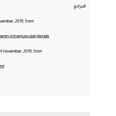
المراجع:
vember, 2019, from
min-intramuscular/details
of november, 2019, from
tml