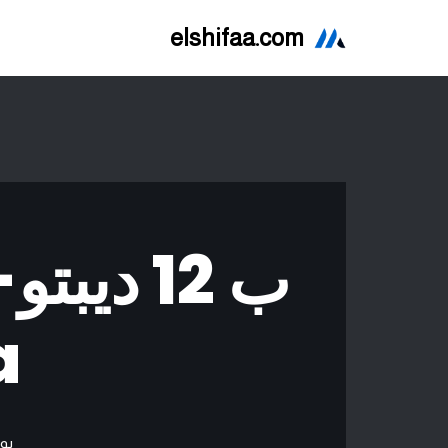
elshifaa.com
تخطى
إلى
المحتوى
)
بو