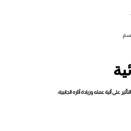
سم.
ية