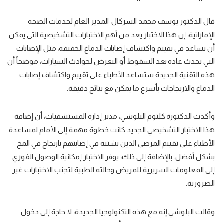
قال الدكتور يوسف محمد السركال، المدير العام لخدمات الصحة
الإماراتية، إن هذا الاختبار يعد
من أهم
الاختبارات التشخيصية التي يمكن
أن تساعد في
تقييم واكتشاف
إصابات الدماغ الخفيفة، مثل الإصابات
التي تحدث عادة
بعد السقوط
أو التعرض
لحوادث السيارات
، موضحاً أن
هذه التقنية الجديدة ستساعد الأطباء على تقييم واكتشاف إصابات
الدماغ والارتجاجات
بأسرع ما يمكن
مع
نتائج دقيقة.
وأكدت الدكتورة كلثوم البلوشي، مدير إدارة المستشفيات، أن إضافة
هذا الاختبار التشخيصي الجديد كانت خطوة مهمة إلى الأمام لمساعدة
الأطباء على تقييم المرضى الذين يشتبه في إصابتهم بارتجاج في المخ
بشكل أفضل. بالإضافة إلى ذلك، يوفر الاختبار إمكانية
الوصول الفوري
إلى المعلومات السريرية للمريض وحالته الطبية لتجنب الاختبارات غير
الضرورية.
وقالت البلوشي إنه مع هذه التكنولوجيا الجديدة، لا حاجة إلى دخول