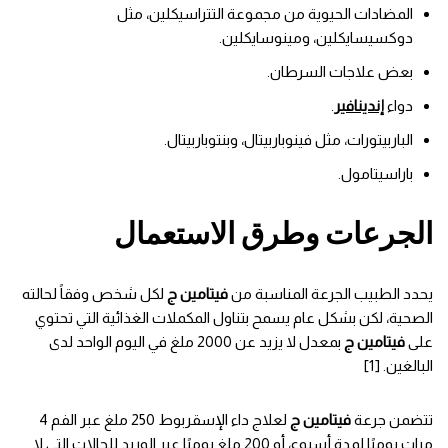
المضادات الحيوية من مجموعة التتراسيكلين، مثل
دوكسيسايكلين، ومينوسايكلين.
بعض علاجات السرطان.
دواء
إندينافير
.
الباربيتورات، مثل فينوباربيتال، وبنتوباربيتال.
باراسيتامول.
الجرعات وطرق الاستعمال
يحدد الطبيب الجرعة المناسبة من
فيتامين ج
لكل شخص وفقاً لحالته
الصحية، لكن بشكل عام يسمح بتناول المكملات الغذائية التي تحتوي
على
فيتامين ج
بمعدل لا يزيد عن 2000 ملغ في اليوم الواحد لدى
البالغين. [1]
تتضمن جرعة
فيتامين ج
لعلاج داء الإسقربوط 250 ملغ عبر الفم 4
مرات يوميًا لمدة أسبوع، أو 200 ملغ يوميًا عبر الوريد للحالات التي لا