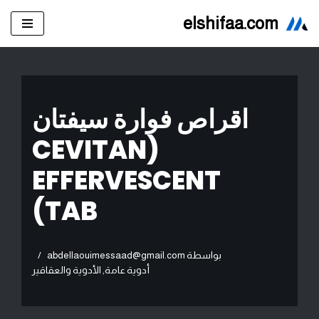
elshifaa.com
تخطى
إلى
المحتوى
اقراص فوارة سيفتان
(CEVITAN
EFFERVESCENT
TAB)
بواسطة
abdellaouimessaad@gmail.com
أدوية عامة
,
الأدوية والعقاقير