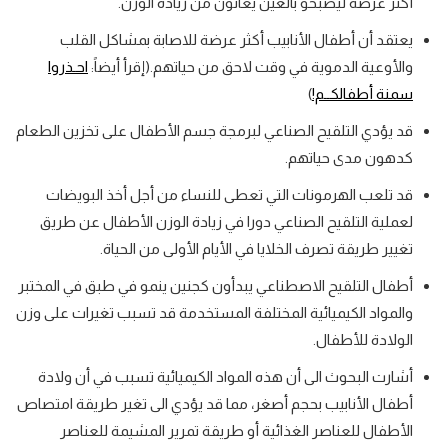
أكثر عرضة ليصبحو بالغين يعانون من زيادة الوزن.
يعتقد أن أطفال الأنابيب أكثر عرضة للاصابة بمشاكل القلب
والأوعية الدموية في وقت لاحق من حياتهم.
(إقرأ أيضاً:
احـذروا
سمنة أطفالكــم!
)
قد يؤدي التلقيح الصناعي لبرمجة جسم الأطفال على تخزين الطعام
كدهون مدى حياتهم.
قد تلعب الهرمونات التي تعطى للنساء من أجل أخذ البويضات
لعملية التلقيح الصناعي دورا في زيادة الوزن الأطفال عن طريق
تغيير طريقة تصرف الخلايا في الأيام الأولى من الحياة.
أطفال التلقيح الاصطناعي يبدأون كجنين ينمو في طبق في المختبر
والمواد الكيميائية المختلفة المستخدمة قد تسبب تغيرات على وزن
الولادة للأطفال.
أشارت البحوث الى أن هذه المواد الكيميائية تسبب في أن ولادة
أطفال الأنابيب بحجم أصغر، مما قد يؤدي الى تغير طريقة امتصاص
الأطفال للعناصر الغذائية أو طريقة تمرير المشيمة للعناصر