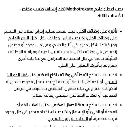
يجب اعطاء علاج Methotrexate تحت إشراف طبيب مختص
للأسباب التالية:
تأثيره على وظائف الكلى،
حيث تعتمد عملية إخراج العلاج من الجسم
على وظائف الكلى؛ لذا يجب قياس وظائف الكلى قبل البدء بالعلاج،
ومراقبتها بشكل دوري في أثناء العلاج، و في حال وجود أو حصول
إنخفاض في وظائف الكلى؛ فيجب تقليل الجرعة ومراقبة الوظائف
الحثيثة، خاصة في حال استخدامه المتزامن مع علاجات أخرى
معروفة بتأثيرها السلبى على الكلى.
قد يسبب العلاج
تثبيطاً في وظائف نخاع العظم
، مثل
فقر الدم اللا
تنسجي
، أو انخفاض المناعة أو الصفائح؛ يجب عمل فحوصات دورية
لمكونات الدم، وفي حالة حصول hنخفاض حاد فيها، في مرضى
الصدفية أو التهاب المفاصل، فينبغي إيقاف العلاج.
قد يسبب العلاج
سمية الجهاز الهضمي
، مثل التهاب الفم أو
المعدة أو القيء أو الإسهال؛ لذا يجب استخدامه بحذر في حال وجود
قرحة هضمية، أو
التهاب القولون التقرحي
.