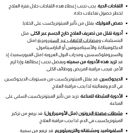
اللقاحات الحية
: يجب تجنب إعطاء هذه اللقاحات خلال فترة العلاج
لخطر حصول تفاعلات حادة.
حمض الفوليك
: يقلل من تأثير الميثوتريكست على الخلايا.
أدوية تقلل من تصريف العلاج خارج الجسم عبر الكلى
: مثل
البنسيلينات و
مضادات الالتهاب غير الستيرويدية
(مثل
الديكلوفيناك)، والأسيتامينوفين أو الباراسيتامول،
والسبروفلوكسسين، ومدرات البول العروية (مثل الفيورسميد)، إذ
قد
تزيد هذه الأدوية من سميته
ويفضل تجنب إعطائها، وإذا لزم
الأمر، فيجب مراقبة المريض ووظائف الكلى.
الديجوكسين
: قد يقلل الميثوتريكسيت من مستويات الديجوكسين
في الدم وفعاليته لذا يجب مراقبة العلاج.
الأدوية المثبطة للمناعة
: تزيد من تأثير الميثوتريكسيت السلبي على
المناعة.
مثبطات مضخة البروتون
(مثل الأوميبرازول)
: قد يرفع من تركيز
الميثوتريكسيت في الدم، لذا يجب مراقبة العلاج.
السلفوناميد ومشتقاته والتريميثوبريم
: قد ترفع من سمية