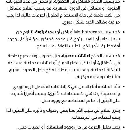
قد يسبب العلاج
مشاكل في الخصوبة
، أو نقص في عدد الحيوانات
المنوية، أو مشاكل في الدورة الشهرية. قد يسبب العلاج مشاكل
في الكبد، خاصة في حالة الاستخدام الطويل لجرعات عالية، لذا يجب
مراقبة وظائف الكبد بشكل دوري.
قد يسبب Methotrexate أعراض أو
سمية رئوية
، تتراوح من
سعال جاف أو التهاب رئوي غير محدد، قد يكون مؤشراً على وجود
آفة خطيرة، الأمر الذي يتطلب التوقف عن العلاج.
قد يسبب العلاج
اعتلالات عصبية
، مثل حصول نوبات صرع (خاصة
في الأطفال)، أو اعتلال بيضاء الدماغ، أو اعتلالات دماغية مشابهة
للسكتة الدماغية، وقد يسبب إعطاء العلاج داخل العمود الفقري
بتشنجات وسمية مركزية.
فئة السلامة أثناء الحمل هي X (لالتهاب المفاصل الروماتويدي
والصدفية)؛ و D (في الاستخدامات الأخرى): يسبب أضراراً شديدة
على الجنين إذا ما تم استخدامه مع وجود حمل.
يفرز العلاج في حليب الأم مما يعني وصوله و تأثيره على الجنين؛ لذا
يمنع اعطاءه في المرضعات.
يجب تقليل الجرعة في حال
وجود استسقاء
، أو
انصباب جنبي
.