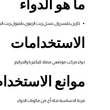
ما هو الدواء
كازين،جليسرول،عسل،زيت الزيتون،بانثينول،زيت ا
الاستخدامات
دواء مركب موضعي مضاد للبكتيريا والجراثيم.
موانع الاستخدام
فرط الحساسية تجاه أي من مكونات الدواء.