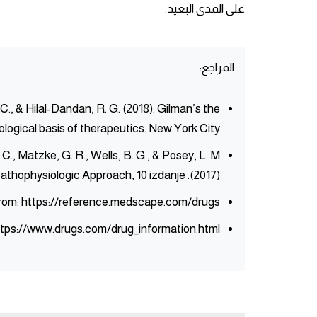
على المدى البعيد.
المراجع:
 C., & Hilal-Dandan, R. G. (2018). Gilman’s the
ogical basis of therapeutics. New York City.
. C., Matzke, G. R., Wells, B. G., & Posey, L. M.
(2017). Pharmacotherapy: A Pathophysiologic Approach, 10 izdanje.
rom:
https://reference.medscape.com/drugs
ttps://www.drugs.com/drug_information.html