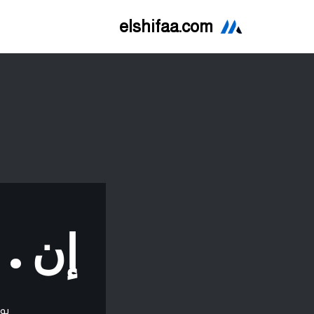
elshifaa.com
تخطى
إلى
المحتوى
إن . بي
بو