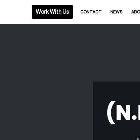
Work With Us
CONTACT
NEWS
AB
ير