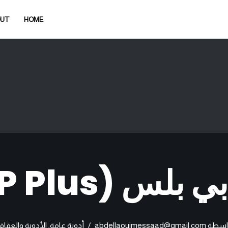
OUT
HOME
 بلس (N.P Plus)
اسطة
abdellaouimessaad@gmail.com
أدوية عامة
,
الأدوية والعقاق