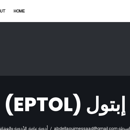
OUT
HOME
إبتول (EPTOL)
اسطة
abdellaouimessaad@gmail.com
أدوية عامة
,
الأدوية والعقاق