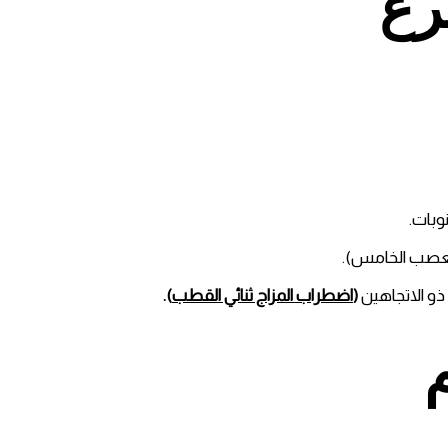
رع
وبات.
العصب الخامس).
ذو الاتجاهين
(
اضطراب المزاج ثنائي القطب
).