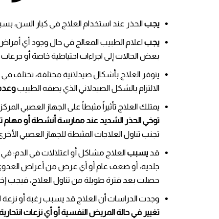
يجب
الحذر عند استخدام العلاج في كبار السن، بسبب
يجب
اعلام الطبيب المعالج في حال وجود أي أمراض أو
بعض الحالات إلى اجراءات احتياطية خاصة أو جرعات 
يتوفر العلاج بأشكال صيدلانية مختلفة، تختلف في حر
الالتزام بالشكل الصيدلاني الذي يصفه الطبيب
وعدم 
يمتلك العلاج تأثيراً مثبطاً على الجهاز العصبي الم
توخي الحذر الشديد عند ممارسة أنشطة أو مهام تتط
تجنب تناول العلاجات المثبطة للجهاز العصبي الأخرى
قد
يسبب
العلاج مشاكل أو اعتلالات في الدم؛ في
جلدية، أو ضعف عام أو أي عرض من أعراض العدوى (مث
حصلت بعد فترة طويلة من تناول العلاج، فيجب إخبا
وجدت الدراسات أن العلاج قد يسبب رغبة أو نزعة لل
تغيير في حالة المريض النفسية أو أي نزعات انتحارية