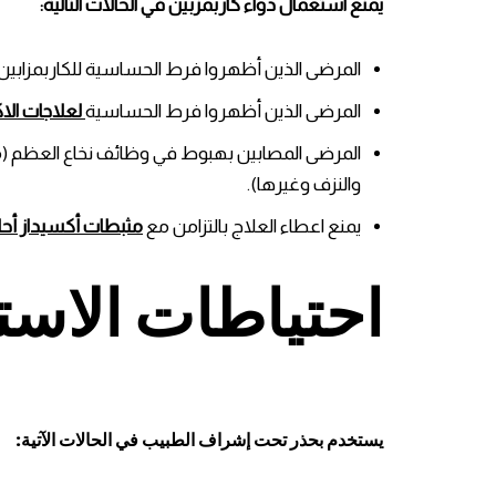
يمنع استعمال دواء كاربمزبين في الحالات التالية:
المرضى الذين أظهروا فرط الحساسية للكاربمزابين،
المرضى الذين أظهروا فرط الحساسية
لعلاجات الاك
المرضى المصابين بهبوط في وظائف نخاع العظم (م
والنزف وغيرها).
يمنع اعطاء العلاج بالتزامن مع
مثبطات أكسيداز أحا
احتياطات الاست
يستخدم بحذر تحت إشراف الطبيب في الحالات الآتية: