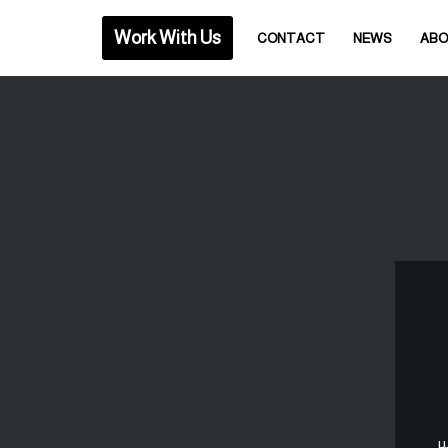
Work With Us
CONTACT
NEWS
AB
ير