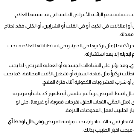
 حساسيتهم الزائدة للأعراض الجانبية التي قد يسببها العلاج.
 إعتلالات في الكبد، أو في القلب أو الشرايين، أو الكلى، فقد تحتاج
معدلة.
ائكيتها (مثل تركيزها في الدم)، و في استطباباتها العلاجية؛ يجب
تبديله
إلا بعد استشارته.
ركزي، وقد يؤثر على النشاطات الجسدية أو العقلية للمريض؛ لذا يجب
لب تركيزاً
مثل قيادة السيارة أو تشغيل الآلات المختلفة، كما يجب
 أو شرب المشروبات الكحولية أثناء فترة العلاج.
 حال لاحظ المريض نزفاً غير طبيعي أو ظهور كدمات أو فرفرية
ل الحمّى، التهاب الحلق، تقرحات فموية، أو غيرها)، حتى لو
ر الطبيب لعمل الفحوصات اللازمة.
انتحار (في حالات نادرة)، يجب مراقبة المريض
وفي حال لوحظ أي
فيجب اخبار الطبيب بذلك.