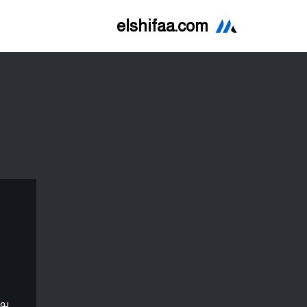
elshifaa.com
تخطى
إلى
المحتوى
بو