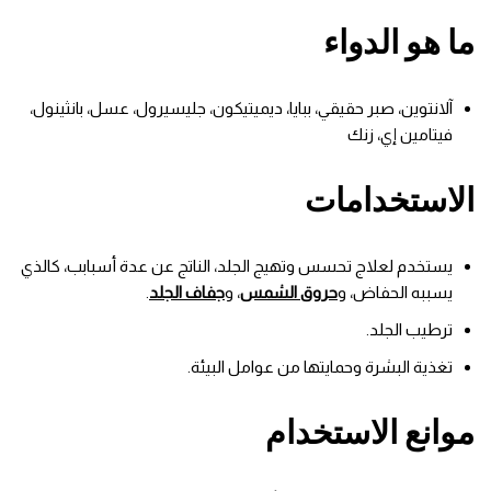
ما هو الدواء
آلانتوين، صبر حقيقي، ببايا، ديميتيكون، جليسيرول، عسل، بانثينول،
فيتامين إي، زنك
الاستخدامات
يستخدم لعلاج تحسس وتهيج الجلد، الناتج عن عدة أسبابب، كالذي
يسببه الحفاض، و
حروق الشمس
، و
جفاف الجلد
.
ترطيب الجلد.
تغذية البشرة وحمايتها من عوامل البيئة.
موانع الاستخدام