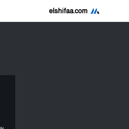
elshifaa.com
تخطى
إلى
المحتوى
بو