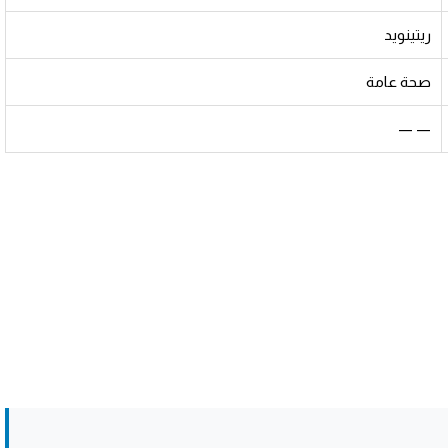
ريتينويد
صحة عامة
— —