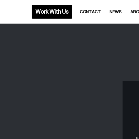
Work With Us
CONTACT
NEWS
AB
ير