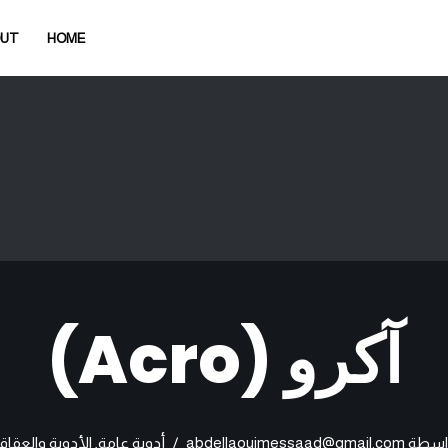
OUT
HOME
آكرو (Acro)
اسطة
abdellaouimessaad@gmail.com
أدوية عامة
,
الأدوية والعقاق