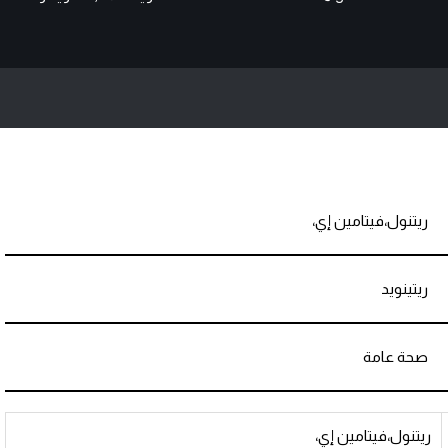
ريتنول،فيتامين إي،
ريتينويد
صحة عامة
ريتنول،فيتامين إي،