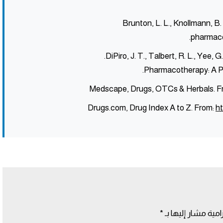
Brunton, L. L., Knollmann, B.
pharmacol
DiPiro, J. T., Talbert, R. L., Yee, G
Medscape, Drugs, OTCs & Herbals. F
Drugs.com, Drug Index A to Z. From:
h
امية مشار إليها بـ
*