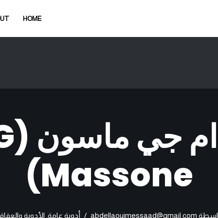
OUT
HOME
آتس 
Massone)
اسطة
abdellaouimessaad@gmail.com
أدوية عامة
,
الأدوية والعقاق