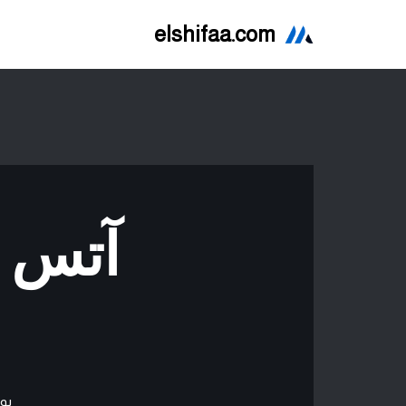
elshifaa.com
تخطى
إلى
المحتوى
بو